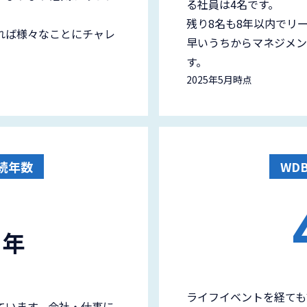
る社員は4名です。
残り8名も8年以内でリ
れば様々なことにチャレ
早いうちからマネジメン
す。
2025年5月時点
続年数
WD
年
ライフイベントを経ても
ています。会社・仕事に