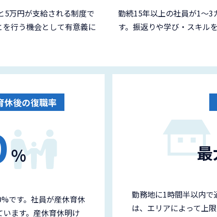
と5万円が支給される制度で
勤続15年以上の社員が1～
とを行う機会として有意義に
す。振返りや学び・スキル
育休後の復職率
0
最
%
勤務地に1時間半以内で
0%です。社員が産休育休
は、エリアによって上限
ています。産休育休明け