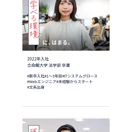
2022年入社
立命館大学 法学部 卒業
#新卒入社
#1～3年目
#ITシステムグロース
#Webエンジニア
#未経験からスタート
#文系出身