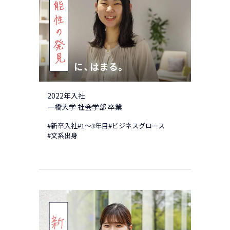
2022年入社
一橋大学 社会学部 卒業
#新卒入社
#1～3年目
#ビジネスグロース
#文系出身