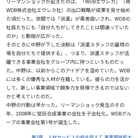
リーマンショックが起きたのは、「WDBエウレカ」（現
WDB株式会社エウレカ社）の出口戦略が成果を見せ始め
た頃だった。世間では「派遣」が悪者扱いされ、WDBの
社員たちにも「自分たちがしてきたことは間違っていた
のか」と動揺が広がった。
そのときに中野が下した決断は「派遣スタッフの雇用の
場を自分たちで提供する」、つまり、派遣スタッフが活
躍できる事業会社をグループ内に持つというものだっ
た。中野は、以前からこのアイデアを温めていた。WDB
には多くの優秀な人材が在籍している。彼らの力を活か
して、新しい事業領域で競争力を発揮できるのではない
かと考えていたのだ。
中野の行動は早かった。リーマンショック発生のその
年、2008年に受託合成事業の会社を子会社化。WDBグル
ープの事業会社第1号が誕生した。
第5章 人材サービスの枠を超えて 事業領域拡大